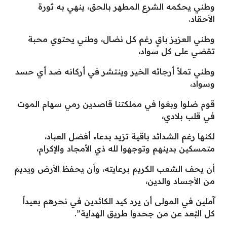
وطني يحكمه الشرع المطهر بالحق، ينهي به ثورة
الأحقاد.
وطني العزيز باقٍ رغم كل نضال، وطني يحتوي محبة
تقضي على كل سواد،
وطني تملأ أرجائه الخير وينتشر في أركانه ضد أي حسد
وسواد،
قوم ضلوا وبغوا في مملكتنا قاصدين رمي سهام الموت
في قلب بلادي،
لكنها رغم الشدائد باقية تزيد بدعاء أفضل العباد،
متمسكين بدينهم وتوجهوا لله ذي الأمجاد والإكرام،
أن يحف الشعب الكريم برعايته، وأن يحفظ الأرض ويديم
من الأجساد والدين،
آملين في المولى أن يرد كيد الكائدين في نحرهم بعيداً
كل البُعد عن من جحدوا طريق الهداية”.