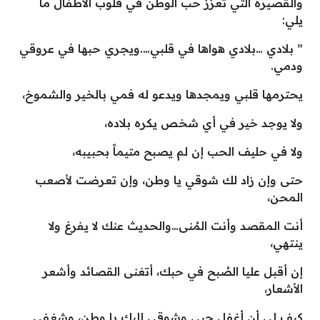
والقصيرة التي تعزز حب الوطن في قلوب الأطفال ما
يلي:
” بلادي …بلادي هواها في قلبي….ويجري حبها في عروقي
ودمي.
يحترمها قلبي ويمجدها ويدعو له فمي بالخير والشموخ،
ولا يوجد خير في أي شخص يكره بلاده،
ولا في حليف الحب إن لم يصبح متيماً بحبيبه،
حتى وإن زاد لك شوقي يا وطن، وإن تعرضت لأصعب
المحن،
أنت المقصد وأنت المُنى…والحديث عنك لا يفرغ ولا
ينتهي،
إن أقبل عليا الصُبح في حبك، أتغنى القصائد وأشعر
الأشعار،
كيف لي أن أغفل حبي وشوقي إليك يا وطن، وشغفي