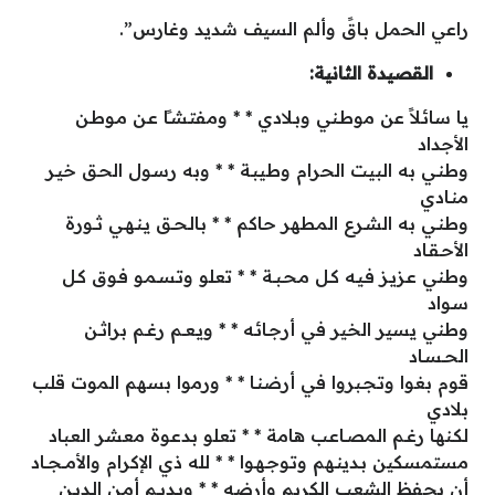
راعي الحمل باقً وألم السيف شديد وغارس”.
القصيدة الثانية:
يا سائـلاً عن موطـني وبـلادي * * ومفتـشـًا عـن مـوطـن
الأجداد
وطنـي به البيت الحرام وطيبـة * * وبه رسـول الحـق خيـر
منـادي
وطنـي به الشـرع المطهر حاكم * * بالـحــق يـنـهـي ثـــورة
الأحـقـاد
وطني عـزيـز فـيـه كـل مـحـبــة * * تعلو وتـسـمـو فـوق كـل
سـواد
وطني يسير الخير في أرجـائـه * * ويـعــم رغــم براثــن
الحــسـاد
قوم بغوا وتـجـبروا في أرضنـا * * ورموا بسهم الموت قلب
بلادي
لكـنها رغــم المصـاعـب هامة * * تعلو بدعـوة معشر العباد
مستمسكين بـدينـهم وتـوجـهـوا * * لله ذي الإكرام والأمـــجــاد
أن يحفظ الشعب الكريم وأرضه * * ويـديــم أمـن الـديـن