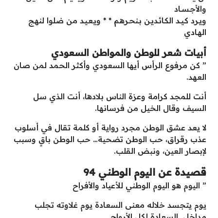
والأجـســاد
ويـرد كـيــد الكـائـديـن بـنحـرهـم * * ويـعـيـد من ضلوا لنهـج
الهـادي
أبيات شعر للوطن والمواطن السعودي
” كن مرفوع الرأس أيها السعودي وأكثر الحمد لمن صان
العهد.
أنت للمجد كرامة وعزة الناس بلادها، أنت الذي سل
السيف وقال الخيل من فرسانها.
لا يعد عشق الوطن مجرد رواية أو كلمة تقال في أسلوب
عذب رقراق، حب الوطن تضحية… حب الوطن باقٍ وسبب
لإبصار العين، ونبض القلب.
قصيدة عن اليوم الوطني 94
” اليوم هو اليوم الوطني للأعياد والأفراح
يوم يتجسد خلاله معنى السعادة يوم غلاوته تجلب
مداخل السعادة لكل الأرواح.