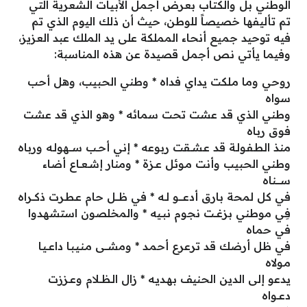
الوطني بل والكتاب بعرض أجمل الأبيات الشعرية التي
تم تأليفها خصيصاً للوطن، حيث أن ذلك اليوم الذي تم
فيه توحيد جميع أنحاء المملكة على يد الملك عبد العزيز،
وفيما يأتي نص أجمل قصيدة عن هذه المناسبة:
روحي وما مـلكت يداي فداه * وطني الحبيب، وهل أحب
سواه
وطني الذي قد عشت تحت سمائه * وهو الذي قد عشت
فوق رباه
منذ الطـفـولـة قد عـشــقت ربوعه * إني أحــب ســــهولـه ورباه
وطني الحبيب وأنت مـوئل عــزة * ومنار إشــعــاع أضاء
ســــــناه
في كل لمحة بارق أدعــــــو لــه * في ظــــل حام عـطـرت ذكـــراه
فِي موطني بزغـــت نجوم نبــيه * والمخلصون استشهدوا
في حماه
في ظل أرضك قد ترعرع أحمـد * ومشــــى مـنـيـبـا داعـــيـا
مـولاه
يدعو إلى الدين الحنيف بهـديـه * زال الـظـــلام وعــززت
دعـــواه