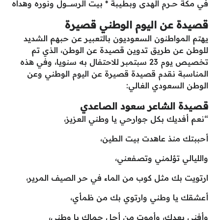
في مكة حـــرم الهدى وبطـيـبة * بيت الرســـــــول ونوره وهداه
قصيدة عن اليوم الوطني قصيرة
يهتم المواطنون السعوديون بالتعبير عن حبهم الشديد
للوطن عن طريق تدوين قصيدة عن الوطن، الذي تم
تخصيص يوم 23 سبتمبر للاحتفال به سنويا، وفي هذه
المناسبة نقدم قصيدة قصيرة عن اليوم الوطني وعن
الوطن السعودي الغالي:
قصيدة الشاعر سعود الصاعدي
“نعم أفديك بكل جوارحي يا وطني العزيز،
أحببتك منذ عاهدت بيت الطين،
والليالي تؤلمني وتصفعني،
ارتويت بك مثل كوب من الماء في حر الصيف المرير،
أعشقك يا وطني وارتوي بك من ظمأي،
وأفنى بعدك، وأموت من أجل حماك يا وطني،